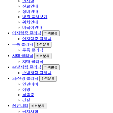
인사말
진료안내
장비안내
병원 둘러보기
위치안내
비급여안내
어지럼증 클리닉
하위분류
어지럼증 클리닉
두통 클리닉
하위분류
두통 클리닉
치매 클리닉
하위분류
치매 클리닉
손발저림 클리닉
하위분류
손발저림 클리닉
뇌/신경 클리닉
하위분류
안면마비
이명
뇌졸중
간질
커뮤니티
하위분류
공지사항