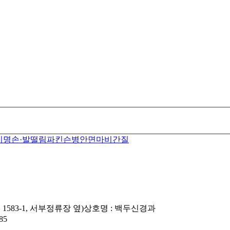
이명
손·발떨림
파킨슨병
안면마비
간질
583-1, 서부정류장 옆)
상호명 : 백두신경과
85