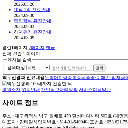
2025.03.26
10월 1일 진료안내
2024.09.30
학회참석 휴진안내
2024.09.03
하계휴가 휴진안내
2024.08.09
열린
1
페이지
2
페이지
맨끝
전체 23건
1 페이지
게시물 검색
검색대상
검색
백두신경과 진료내용
두통
어지럼증
통증
뇌졸중·치매
손·발저림
병원소개
위치안내
개인정보처리방침
서비스이용약관
사이트 정보
주소 : 대구광역시 남구 월배로 470 달성메디시티 502호 (대명동 1
대표자 : 김태일
사업자번호 : 514-91-54094
대표번호 : 053.621.75
Copyright ©
baekduneuro.com
All rights reserved.