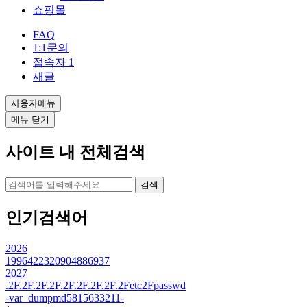
쇼핑몰
FAQ
1:1문의
접속자
1
새글
사용자메뉴
메뉴 닫기
사이트 내 전체검색
검색
인기검색어
2026
1996422320904886937
2027
.2F.2F.2F.2F.2F.2F.2F.2F.2Fetc2Fpasswd
-var_dumpmd5815633211-