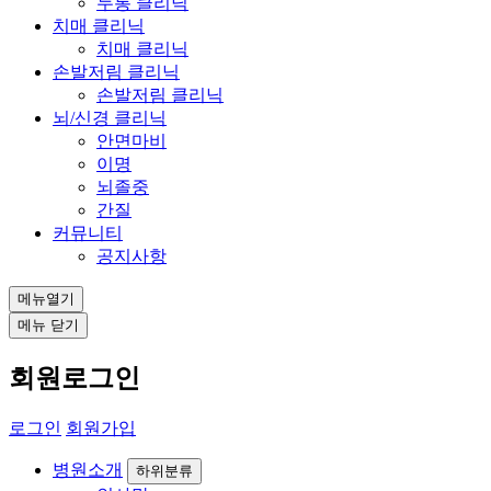
두통 클리닉
치매 클리닉
치매 클리닉
손발저림 클리닉
손발저림 클리닉
뇌/신경 클리닉
안면마비
이명
뇌졸중
간질
커뮤니티
공지사항
메뉴열기
메뉴 닫기
회원로그인
로그인
회원가입
병원소개
하위분류