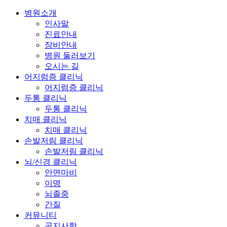
병원소개
인사말
진료안내
장비안내
병원 둘러보기
오시는 길
어지럼증 클리닉
어지럼증 클리닉
두통 클리닉
두통 클리닉
치매 클리닉
치매 클리닉
손발저림 클리닉
손발저림 클리닉
뇌/신경 클리닉
안면마비
이명
뇌졸중
간질
커뮤니티
공지사항