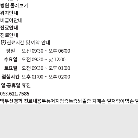
병원 둘러보기
위치안내
비급여안내
진료안내
진료안내
진료시간 및 예약 안내
평일
오전 09:30 ~ 오후 06:00
수요일
오전 09:30 ~ 낮 12:00
토요일
오전 09:30 ~ 오후 01:00
점심시간
오후 01:00 ~ 오후 02:00
일·공휴일
휴진
053.
621.7585
백두신경과 진료내용
두통
어지럼증
통증
뇌졸중·치매
손·발저림
이명
손·