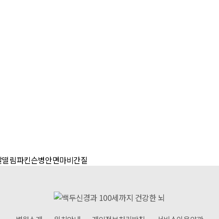
발떨림
파킨슨병
안면마비
간질