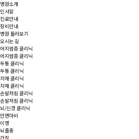
병원소개
인사말
진료안내
장비안내
병원 둘러보기
오시는 길
어지럼증 클리닉
어지럼증 클리닉
두통 클리닉
두통 클리닉
치매 클리닉
치매 클리닉
손발저림 클리닉
손발저림 클리닉
뇌/신경 클리닉
안면마비
이명
뇌졸중
간질