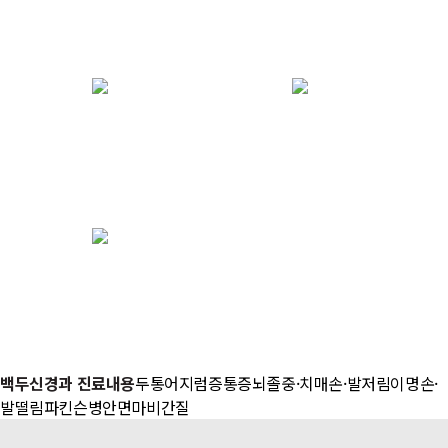
백두신경과 진료내용
두통
어지럼증
통증
뇌졸중·치매
손·발저림
이명
손·
발떨림
파킨슨병
안면마비
간질