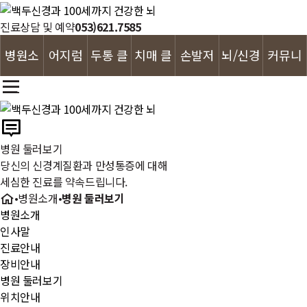
진료상담 및 예약
053)621.7585
병원소
어지럼
두통 클
치매 클
손발저
뇌/신경
커뮤니
개
증 클리
리닉
리닉
림 클리
클리닉
티
닉
닉
병원 둘러보기
당신의 신경계질환과 만성통증에 대해
세심한 진료를 약속드립니다.
•
병원소개
•
병원 둘러보기
병원소개
인사말
진료안내
장비안내
병원 둘러보기
위치안내