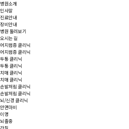
병원소개
인사말
진료안내
장비안내
병원 둘러보기
오시는 길
어지럼증 클리닉
어지럼증 클리닉
두통 클리닉
두통 클리닉
치매 클리닉
치매 클리닉
손발저림 클리닉
손발저림 클리닉
뇌/신경 클리닉
안면마비
이명
뇌졸중
간질