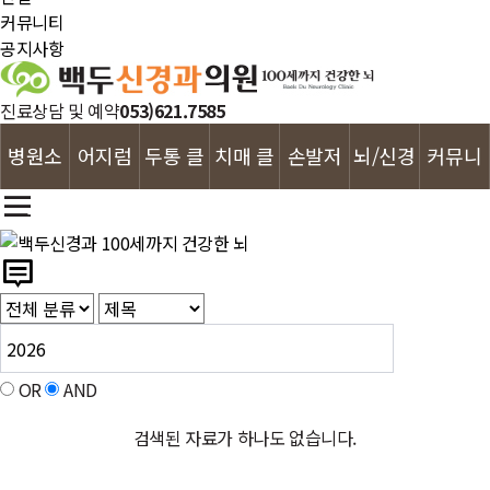
커뮤니티
공지사항
진료상담 및 예약
053)621.7585
병원소
어지럼
두통 클
치매 클
손발저
뇌/신경
커뮤니
개
증 클리
리닉
리닉
림 클리
클리닉
티
닉
닉
OR
AND
검색된 자료가 하나도 없습니다.