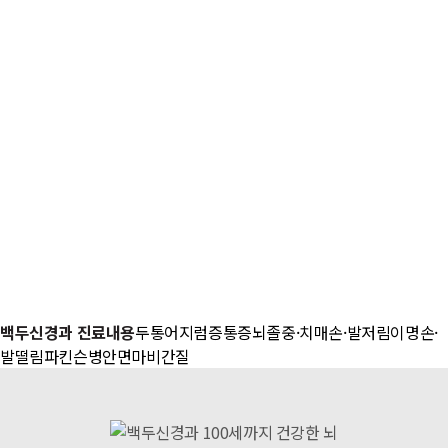
백두신경과 진료내용
두통
어지럼증
통증
뇌졸중·치매
손·발저림
이명
손·
발떨림
파킨슨병
안면마비
간질